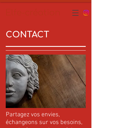
Elfe-création
CONTACT
Partagez vos envies,
échangeons sur vos besoins,